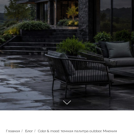
Главная
/
Блог
/
Color & mood: темная палитра outdoor. Мнения