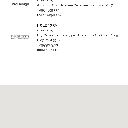
г. Москва,
Аллегри GM, Нижняя Сыромятническая 10 с7,
+79990955887
federiko@bk.ru
HOLZFORM
г. Москва,
БЦ "Симонов Плаза", ул. Ленинская Слобода, 26с5
Шоу-рум 3502
+79999609721
info@holzform.ru