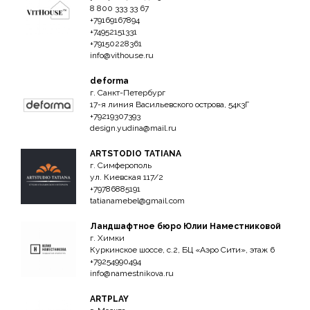
8 800 333 33 67
+79169167894
+74952151331
+79150228361
info@vithouse.ru
deforma
г. Санкт-Петербург
17-я линия Васильевского острова, 54к3Г
+79219307393
design.yudina@mail.ru
ARTSTODIO TATIANA
г. Симферополь
ул. Киевская 117/2
‪+79786885191
tatianamebel@gmail.com
Ландшафтное бюро Юлии Наместниковой
г. Химки
Куркинское шоссе, с.2, БЦ «Аэро Сити», этаж 6
+79254990494
info@namestnikova.ru
ARTPLAY